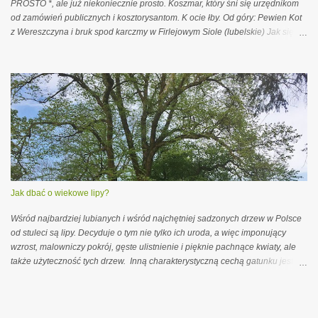
PROSTO *, ale już niekoniecznie prosto. Koszmar, który śni się urzędnikom
od zamówień publicznych i kosztorysantom. K ocie łby. Od góry: Pewien Kot
z Wereszczyna i bruk spod karczmy w Firlejowym Siole (lubelskie) Jak się
krąży tu i ówdzie, no to niestety - trzeba ciągle patrzeć pod nogi. Od tego
krążenia i patrzenia zrobił mi się cały ogrom zdjęć. A z ogromu wyłonił się ten
ranking - bardzo osobisty i dość ogólnopolski. Miejsce 7. Jak to mówią -
dobrymi chęciami... Włodawa (lubelskie) Dla jasności - jestem wielką
miłośniczką Włodawy i myśli technicznej znad Bugu (patrz: miejsce 2 i 1).
Włodawskie kocie łby, z taką determinacją ocalone, zachwalam od dawna.
Ale - przyznacie, że przydałoby się to wszystko trochę lepiej ułożyć. Między
kamieniami nie zbierałyby się wtedy liście i papierki, a przynajmniej łatwiej
byłoby je zamieść. Miejsce 6. Rodzynki w cieście Brusy (pomo...
Jak dbać o wiekowe lipy?
Wśród najbardziej lubianych i wśród najchętniej sadzonych drzew w Polsce
od stuleci są lipy. Decyduje o tym nie tylko ich uroda, a więc imponujący
wzrost, malowniczy pokrój, gęste ulistnienie i pięknie pachnące kwiaty, ale
także użyteczność tych drzew. Inną charakterystyczną cechą gatunku jest
miękkie, podatne na rozkład drewno. Z tego właśnie względu starsze drzewa
mają zwykle wypróchniałe pnie i konary, a wtedy łatwo łamane są przez
wiatr. To właśnie dlatego w nasadzeniach towarzyszących budowlom i
infrastrukturze coraz częściej zastępują je gatunki o drewnie twardszym,