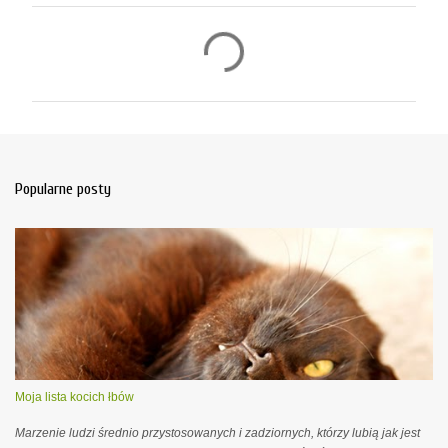
K
o
m
e
n
t
Popularne posty
a
r
z
e
Moja lista kocich łbów
Marzenie ludzi średnio przystosowanych i zadziornych, którzy lubią jak jest